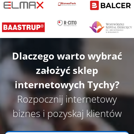
o
n
t
i
n
u
e
Dlaczego warto wybrać
.
założyć skle
p
internetowych Tychy?
Rozpocznij internetowy
biznes i pozyskaj klientów