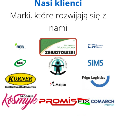
Nasi klienci
m
s
Marki, które rozwijają się z
h
o
nami
w
n
i
n
t
h
e
i
m
a
g
e
t
o
c