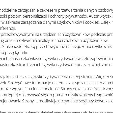
amodzielne zarządzanie zakresem przetwarzania danych osobowyc
i poziom personalizacji i ochrony prywatności. Autor wtyczki
w zakresie zarządzania danymi użytkowników i cookies. Dzięki te
ferencji.
wymi przechowywanymi na urządzeniach użytkowników podczas prz
sług oraz umożliwienia analizy ruchu i zachowań użytkowników.
e). Stałe ciasteczka są przechowywane na urządzeniu użytkowni
u przeglądarki.
ecich. Ciasteczka własne są wykorzystywane w celu zapewnienia p
 Ciasteczka stron trzecich są wykorzystywane przez zewnętrzne n
 jaki ciasteczka są wykorzystywane na naszej stronie. Większo
czek. Szczegółowe informacje na temat zarządzania ciasteczkam
k może wpłynąć na funkcjonalność Strony oraz jakość świadczon
, aby lepiej dostosować się do potrzeb użytkowników i zapewnić
cjonowania Strony. Umożliwiają utrzymanie sesji użytkownika, 