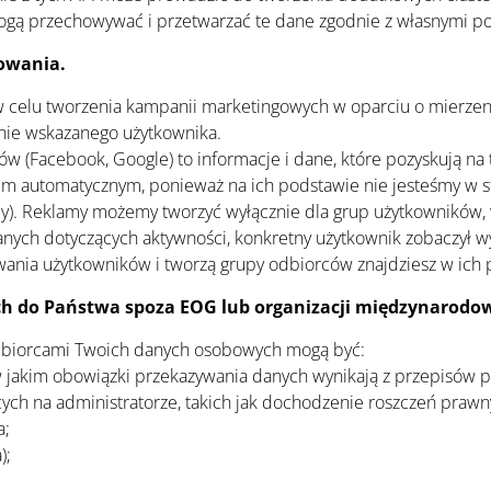
gą przechowywać i przetwarzać te dane zgodnie z własnymi pol
lowania.
 w celu tworzenia kampanii marketingowych w oparciu o mierzen
nie wskazanego użytkownika.
 (Facebook, Google) to informacje i dane, które pozyskują na 
 automatycznym, ponieważ na ich podstawie nie jesteśmy w sta
my). Reklamy możemy tworzyć wyłącznie dla grup użytkowników, 
anych dotyczących aktywności, konkretny użytkownik zobaczył w
owania użytkowników i tworzą grupy odbiorców znajdziesz w ich p
ch do Państwa spoza EOG lub organizacji międzynarodow
odbiorcami Twoich danych osobowych mogą być:
 w jakim obowiązki przekazywania danych wynikają z przepisów 
ych na administratorze, takich jak dochodzenie roszczeń prawn
a;
);