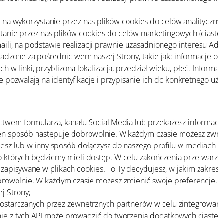
dę na wykorzystanie przez nas plików cookies do celów analityczny
ystanie przez nas plików cookies do celów marketingowych (cias
ili, na podstawie realizacji prawnie uzasadnionego interesu A
adzone za pośrednictwem naszej Strony, takie jak: informacje o
ch w linki, przybliżona lokalizacja, przedział wieku, płeć. Inf
pozwalają na identyfikację i przypisanie ich do konkretnego uż
ctwem formularza, kanału Social Media lub przekażesz informac
n sposób następuje dobrowolnie. W każdym czasie możesz zwróc
agujesz lub w inny sposób dołączysz do naszego profilu w media
których będziemy mieli dostęp. W celu zakończenia przetwarza
e zapisywane w plikach cookies. To Ty decydujesz, w jakim zakre
owolnie. W każdym czasie możesz zmienić swoje preferencje. M
j Strony;
) dostarczanych przez zewnętrznych partnerów w celu zintegrowan
e z tych API może prowadzić do tworzenia dodatkowych ciastecz