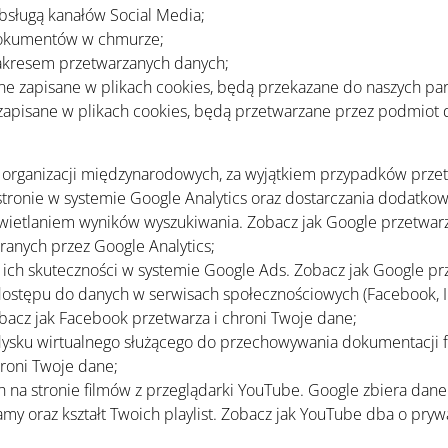
bsługą kanałów Social Media;
dokumentów w chmurze;
zakresem przetwarzanych danych;
dane zapisane w plikach cookies, będą przekazane do naszych p
ne zapisane w plikach cookies, będą przetwarzane przez podmiot
 organizacji międzynarodowych, za wyjątkiem przypadków prze
 stronie w systemie Google Analytics oraz dostarczania dodatko
ietlaniem wyników wyszukiwania. Zobacz jak Google przetwarza
anych przez Google Analytics;
a ich skuteczności w systemie Google Ads. Zobacz jak Google pr
 dostępu do danych w serwisach społecznościowych (Facebook, In
obacz jak Facebook przetwarza i chroni Twoje dane;
dysku wirtualnego służącego do przechowywania dokumentacji fi
roni Twoje dane;
h na stronie filmów z przeglądarki YouTube. Google zbiera dane
y oraz kształt Twoich playlist. Zobacz jak YouTube dba o pry