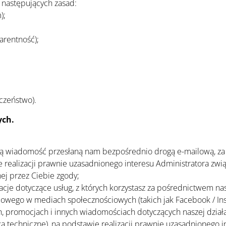
następujących zasad:
);
arentność);
czeństwo).
ych.
oją wiadomość przesłaną nam bezpośrednio drogą e-mailową, z
 realizacji prawnie uzasadnionego interesu Administratora zwi
ej przez Ciebie zgody;
cje dotyczące usług, z których korzystasz za pośrednictwem nas
mowego w mediach społecznościowych (takich jak Facebook / Ins
, promocjach i innych wiadomościach dotyczących naszej działa
zka techniczne), na podstawie realizacji prawnie uzasadnionego