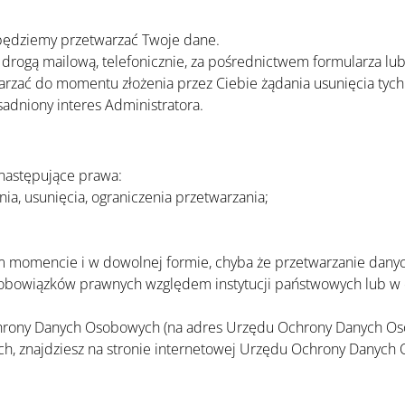
y będziemy przetwarzać Twoje dane.
j drogą mailową, telefonicznie, za pośrednictwem formularza 
rzać do momentu złożenia przez Ciebie żądania usunięcia tych
adniony interes Administratora.
 następujące prawa:
ia, usunięcia, ograniczenia przetwarzania;
ym momencie i w dowolnej formie, chyba że przetwarzanie dan
z obowiązków prawnych względem instytucji państwowych lub w 
chrony Danych Osobowych (na adres Urzędu Ochrony Danych Oso
ch, znajdziesz na stronie internetowej Urzędu Ochrony Danyc