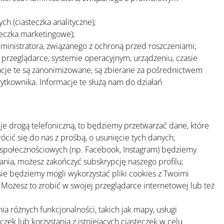
ch (ciasteczka analityczne);
teczka marketingowe);
dministratora, związanego z ochroną przed roszczeniami;
 przeglądarce, systemie operacyjnym, urządzeniu, czasie
ormacje te są zanonimizowane, są zbierane za pośrednictwem
ytkownika. Informacje te służą nam do działań
je drogą telefoniczną, to będziemy przetwarzać dane, które
ić się do nas z prośbą, o usunięcie tych danych;
ch społecznościowych (np. Facebook, Instagram) będziemy
nia, możesz zakończyć subskrypcję naszego profilu;
sie będziemy mogli wykorzystać pliki cookies z Twoimi
ożesz to zrobić w swojej przeglądarce internetowej lub też
ia różnych funkcjonalności, takich jak mapy, usługi
ek lub korzystania z istniejących ciasteczek w celu