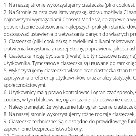
1. Na naszej stronie wykorzystujemy ciasteczka (pliki cookies).
2. Na Stronie zainstalowaliśmy wtyczkę, która umożliwia Ci s
najnowszymi wymaganiami Consent Mode v2, co zapewnia wysok
potwierdzenie zastosowania najlepszych praktyk i standardów 
dostosować ustawienia przetwarzania danych do własnych pre
3. Ciasteczka (pliki cookies) są niewielkimi plikami teksto
ułatwienia korzystania z naszej Strony, poprawienia jakości u
4. Ciasteczka mogą być stałe (trwałe) lub tymczasowe (sesyjn
użytkownika. Tymczasowe ciasteczka są usuwane po zamknięci
5. Wykorzystujemy ciasteczka własne oraz ciasteczka stron trz
zapisywania preferencji użytkowników oraz analizy statystyk.
społecznościowymi.
6. Użytkownicy mają prawo kontrolować i ograniczać sposób, w
cookies, w tym blokowanie, ograniczanie lub usuwanie ciaste
7. Należy pamiętać, że wyłączenie lub ograniczenie ciastecze
8. Na naszej stronie wykorzystujemy różne rodzaje ciasteczek
9. Ciasteczka techniczne: Są niezbędne do prawidłowego funk
zapewnienie bezpieczeństwa Strony.