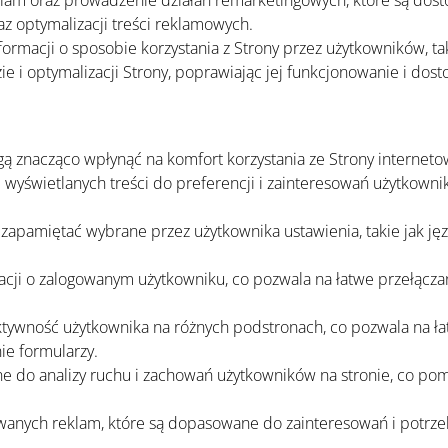
klam oraz prowadzenie działań remarketingowych, które są dost
z optymalizacji treści reklamowych.
nformacji o sposobie korzystania z Strony przez użytkowników, t
ie i optymalizacji Strony, poprawiając jej funkcjonowanie i dos
mogą znacząco wpłynąć na komfort korzystania ze Strony interneto
 wyświetlanych treści do preferencji i zainteresowań użytkownika,
apamiętać wybrane przez użytkownika ustawienia, takie jak język
cji o zalogowanym użytkowniku, co pozwala na łatwe przełącza
 aktywność użytkownika na różnych podstronach, co pozwala na ł
ie formularzy.
e do analizy ruchu i zachowań użytkowników na stronie, co poma
owanych reklam, które są dopasowane do zainteresowań i potrzeb