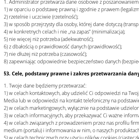
1. Administrator przetwarza dane osobowe z poszanowaniem 
1) w oparciu o podstawę prawną i zgodnie z prawem (legalizm
2) rzetelnie i uczciwie (rzetelność);
3) w sposób przejrzysty dla osoby, której dane dotyczą (transp
4) w konkretnych celach i nie „na zapas” (minimalizacja);
5) nie więcej niż potrzeba (adekwatność);
6) z dbałością o prawidłowość danych (prawidłowość);
7) nie dłużej niż potrzeba (czasowość);
8) zapewniając odpowiednie bezpieczeństwo danych (bezpie
§3. Cele, podstawy prawne i zakres przetwarzania dan
1. Twoje dane będziemy przetwarzać:
1) w celach kontaktowych, aby udzielić Ci odpowiedzi na Tw
Media lub w odpowiedzi na kontakt telefoniczny na podstawie
2) w celach marketingowych, wyłącznie na podstawie udzielon
3) w celach informacyjnych, aby przekazywać Ci ważne informa
4) w celach związanych z prowadzeniem przez nas profilu fir
medium (portalu) i informowania w nim, o naszych produktach
5) w celach technicznych przy użyciu plików cookies (ciastec