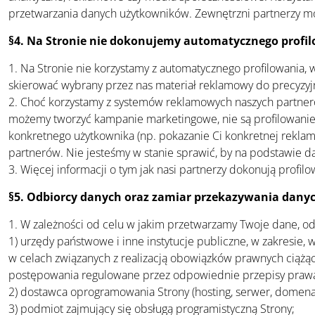
przetwarzania danych użytkowników. Zewnętrzni partnerzy mo
§4. Na Stronie nie dokonujemy automatycznego profi
1. Na Stronie nie korzystamy z automatycznego profilowania,
skierować wybrany przez nas materiał reklamowy do precyzyj
2. Choć korzystamy z systemów reklamowych naszych partnerów
możemy tworzyć kampanie marketingowe, nie są profilowaniem
konkretnego użytkownika (np. pokazanie Ci konkretnej rekla
partnerów. Nie jesteśmy w stanie sprawić, by na podstawie d
3. Więcej informacji o tym jak nasi partnerzy dokonują profil
§5. Odbiorcy danych oraz zamiar przekazywania dany
1. W zależności od celu w jakim przetwarzamy Twoje dane, 
1) urzędy państwowe i inne instytucje publiczne, w zakresie,
w celach związanych z realizacją obowiązków prawnych ciążąc
postępowania regulowane przez odpowiednie przepisy praw
2) dostawca oprogramowania Strony (hosting, serwer, domena
3) podmiot zajmujący się obsługą programistyczną Strony;