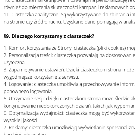
10. Ciasteczka marketingowe: Pozwalają na personalizację re
również do mierzenia skuteczności kampanii reklamowych ora
11. Ciasteczka analityczne: Są wykorzystywane do zbierania i
na stronie czy źródło ruchu. Uzyskane dane pomagają w analiz
§9. Dlaczego korzystamy z ciasteczek?
1. Komfort korzystania ze Strony: ciasteczka (pliki cookies) 
2. Personalizacja treści: ciasteczka pozwalają na dostosowanie
użyteczna.
3. Zapamiętywanie ustawień: Dzięki ciasteczkom strona może z
wygodniejsze korzystanie z serwisu.
4. Logowanie: ciasteczka umożliwiają przechowywanie informa
ponownego logowania.
5. Utrzymanie sesji: dzięki ciasteczkom strona może śledzić
kontynuowanie niedokończonych działań, takich jak wypełnian
6. Optymalizacja wydajności: ciasteczka mogą być wykorzystan
wysokiej jakości.
7. Reklamy: ciasteczka umożliwiają wyświetlanie spersonaliz
bardziej adekwatne.