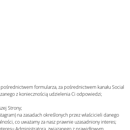
a pośrednictwem formularza, za pośrednictwem kanału Social
ązanego z koniecznością udzielenia Ci odpowiedzi;
zej Strony;
tagram) na zasadach określonych przez właścicieli danego
lności, co uważamy za nasz prawnie uzasadniony interes;
 interesu Administratora, związanego z prawidłowym