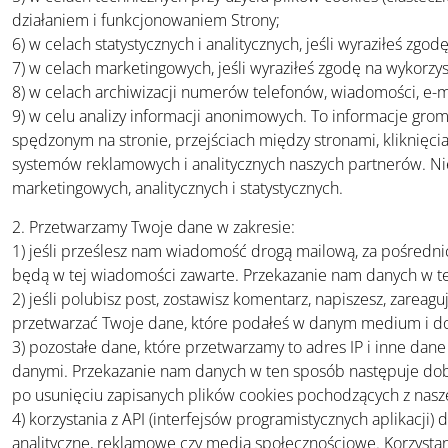
działaniem i funkcjonowaniem Strony;
6) w celach statystycznych i analitycznych, jeśli wyraziłeś zgo
7) w celach marketingowych, jeśli wyraziłeś zgodę na wykorz
8) w celach archiwizacji numerów telefonów, wiadomości, e-ma
9) w celu analizy informacji anonimowych. To informacje grom
spędzonym na stronie, przejściach między stronami, kliknięcia
systemów reklamowych i analitycznych naszych partnerów. Nie 
marketingowych, analitycznych i statystycznych.
2. Przetwarzamy Twoje dane w zakresie:
1) jeśli prześlesz nam wiadomość drogą mailową, za pośredni
będą w tej wiadomości zawarte. Przekazanie nam danych w te
2) jeśli polubisz post, zostawisz komentarz, napiszesz, zare
przetwarzać Twoje dane, które podałeś w danym medium i do 
3) pozostałe dane, które przetwarzamy to adres IP i inne dan
danymi. Przekazanie nam danych w ten sposób następuje dobr
po usunięciu zapisanych plików cookies pochodzących z nasze
4) korzystania z API (interfejsów programistycznych aplikacji
analityczne, reklamowe czy media społecznościowe. Korzystani