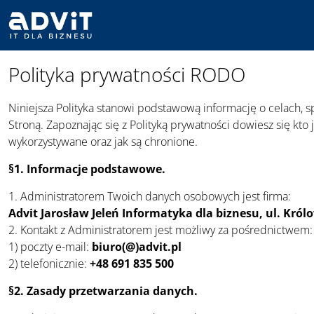
Przejdź
Przejdź
Przejdź
do
do
do
treści
menu
stopki
Polityka prywatności RODO
Niniejsza Polityka stanowi podstawową informację o celach, 
Stroną. Zapoznając się z Polityką prywatności dowiesz się kt
wykorzystywane oraz jak są chronione.
§1. Informacje podstawowe.
1. Administratorem Twoich danych osobowych jest firma:
Advit Jarosław Jeleń Informatyka dla biznesu, ul. Król
2. Kontakt z Administratorem jest możliwy za pośrednictwem:
1) poczty e-mail:
biuro(@)advit.pl
2) telefonicznie:
+48 691 835 500
§2. Zasady przetwarzania danych.