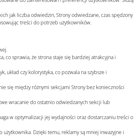
osowane do zainteresowań i preferencji użytkowników. Służą
akich jak liczba odwiedzin, Strony odwiedzane, czas spędzony
tosowując treści do potrzeb użytkowników.
wej.
 co sprawia, że strona staje się bardziej atrakcyjna i
, układ czy kolorystyka, co pozwala na szybsze i
nie się między różnymi sekcjami Strony bez konieczności
atwe wracanie do ostatnio odwiedzanych sekcji lub
ga w optymalizacji jej wydajności oraz dostarczaniu treści o
 użytkownika. Dzięki temu, reklamy są mniej inwazyjne i