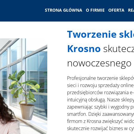
STRONA GŁÓWNA
O FIRMIE
OFERTA
RE
Tworzenie sk
Krosno
skutecz
nowoczesnego 
Profesjonalne tworzenie sklepó
sieci i rozwoju sprzedaży onli
przedsiębiorców rozwiązania e-c
intuicyjną obsługą. Nasze sklep
zapewniając szybki i wygodny 
smartfon. Dzięki zaawansowan
firmom z Krosna zwiększyć wido
skutecznie rozwijać biznes w c