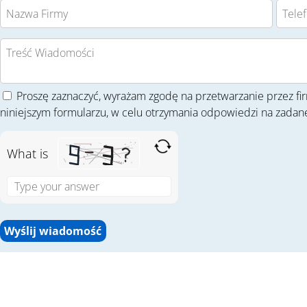
Proszę zaznaczyć, wyrażam zgodę na przetwarzanie przez 
niniejszym formularzu, w celu otrzymania odpowiedzi na zadane
What is
S
o
l
v
e
t
h
e