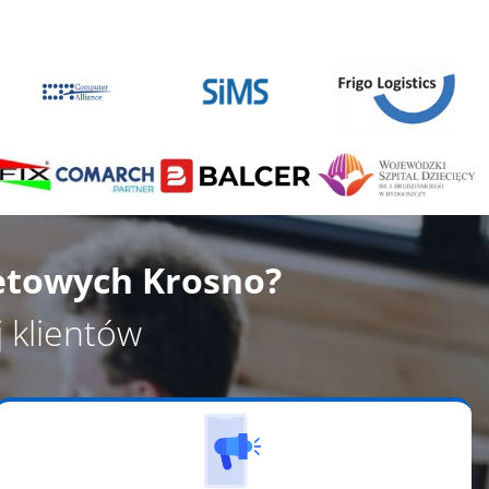
i
etowych Krosno?
 klientów