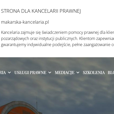
STRONA DLA KANCELARII PRAWNEJ
makarska-kancelaria.pl
Kancelaria zajmuje się świadczeniem pomocy prawnej dla klien
pozarządowych oraz instytucji publicznych. Klientom zapewni
gwarantujemy indywidualne podejście, pełne zaangażowanie or