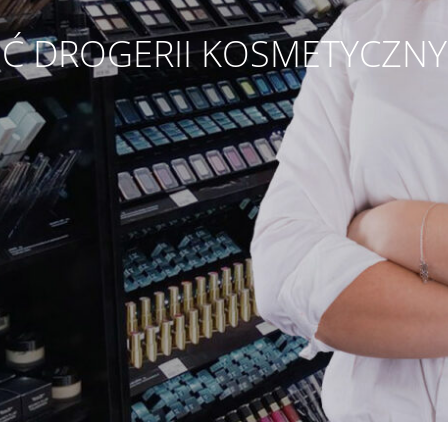
EĆ DROGERII KOSMETYCZN