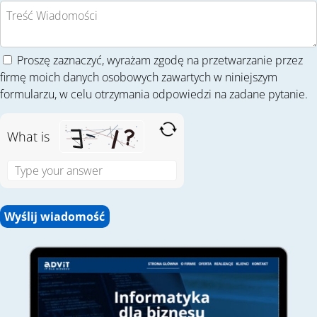
Proszę zaznaczyć, wyrażam zgodę na przetwarzanie przez
firmę moich danych osobowych zawartych w niniejszym
formularzu, w celu otrzymania odpowiedzi na zadane pytanie.
What is
S
o
l
v
e
t
h
e
m
a