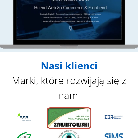
t
h
p
r
o
b
l
e
Nasi klienci
m
s
Marki, które rozwijają się z
h
o
nami
w
n
i
n
t
h