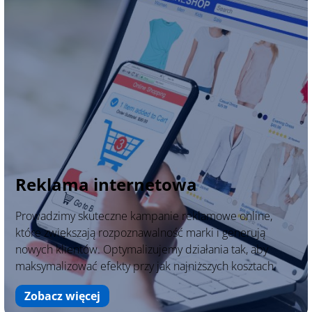
Reklama internetowa
Prowadzimy skuteczne kampanie reklamowe online,
które zwiększają rozpoznawalność marki i generują
nowych klientów. Optymalizujemy działania tak, aby
maksymalizować efekty przy jak najniższych kosztach.
Zobacz więcej