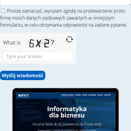
Proszę zaznaczyć, wyrażam zgodę na przetwarzanie przez
firmę moich danych osobowych zawartych w niniejszym
formularzu, w celu otrzymania odpowiedzi na zadane pytanie.
What is
S
o
l
v
e
t
h
e
m
a
t
h