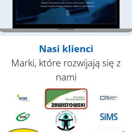
p
r
o
b
l
e
Nasi klienci
m
s
Marki, które rozwijają się z
h
o
nami
w
n
i
n
t
h
e
i