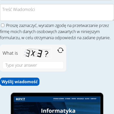
Proszę zaznaczyć, wyrażam zgodę na przetwarzanie przez
firmę moich danych osobowych zawartych w niniejszym
formularzu, w celu otrzymania odpowiedzi na zadane pytanie.
What is
S
o
l
v
e
t
h
e
m