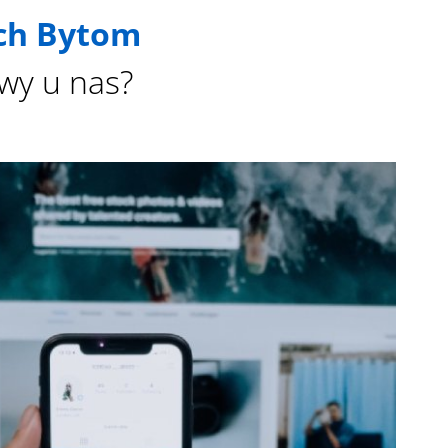
ch Bytom
wy u nas?