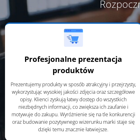
Rozpoczn
o
w
n
i
n
t
h
Profesjonalne prezentacja
e
i
produktów
m
a
Prezentujemy produkty w sposób atrakcyjny i przejrzysty,
g
wykorzystując wysokiej jakości zdjęcia oraz szczegółowe
e
opisy. Klienci zyskują łatwy dostęp do wszystkich
t
niezbędnych informacji, co zwiększa ich zaufanie i
o
motywuje do zakupu. Wyróżnienie się na tle konkurencji
c
oraz budowanie pozytywnego wizerunku marki staje się
o
dzięki temu znacznie łatwiejsze.
n