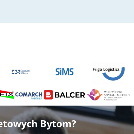
i
netowych Bytom?