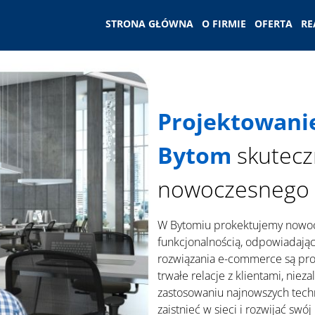
STRONA GŁÓWNA
O FIRMIE
OFERTA
RE
Projektowani
Bytom
skutecz
nowoczesnego 
W Bytomiu prokektujemy nowocz
funkcjonalnością, odpowiadając
rozwiązania e-commerce są pro
trwałe relacje z klientami, nie
zastosowaniu najnowszych tech
zaistnieć w sieci i rozwijać s