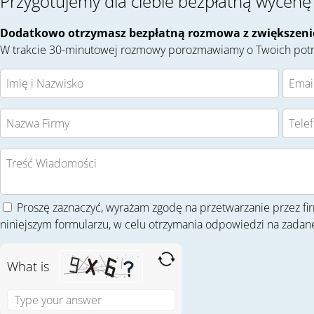
Przygotujemy dla ciebie bezpłatną wycenę
Dodatkowo otrzymasz bezpłatną rozmowa z zwiększenie
W trakcie 30-minutowej rozmowy porozmawiamy o Twoich potr
Proszę zaznaczyć, wyrażam zgodę na przetwarzanie przez 
niniejszym formularzu, w celu otrzymania odpowiedzi na zadane
What is
S
o