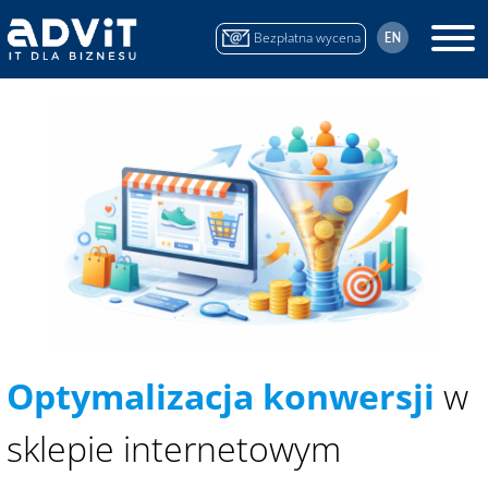
Przejdź
Przejdź
Przejdź
do
do
do
Bezpłatna wycena
treści
menu
stopki
Optymalizacja konwersji
w
sklepie internetowym