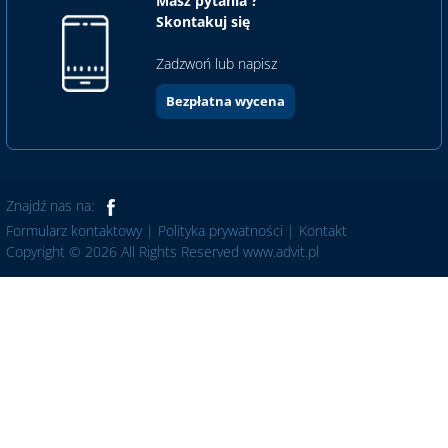
Masz pytania ?
Skontakuj się
Zadzwoń lub napisz
Bezpłatna wycena
Znajdź nas na:
Formularz kontaktowy
|
Polityka prywatności
|
Kontakt
Copyright © 2026 All Rights Reserved www.advit.pl