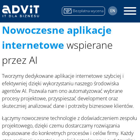
Przejdź
Przejdź
Przejdź
do
do
do
Bezpłatna wycena
treści
menu
stopki
Nowoczesne aplikacje
internetowe
wspierane
przez AI
Tworzymy dedykowane aplikacje internetowe szybciej i
efektywniej dzięki wykorzystaniu naszego środowiska
agentów AI. Pozwala nam ono automatyzować wybrane
procesy projektowe, przyspieszać development oraz
skuteczniej analizować dane i potrzeby biznesowe klientów.
Łączymy nowoczesne technologie z doświadczeniem zespołu
projektowego, dzięki czemu dostarczamy rozwiązania
dopasowane do konkretnych procesów i celów firmy. Każdy