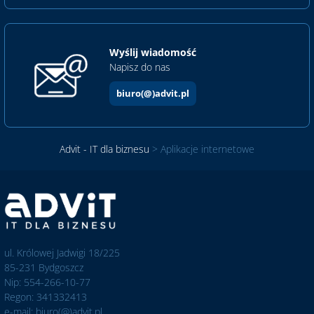
Wyślij wiadomość
Napisz do nas
biuro(@)advit.pl
Advit - IT dla biznesu
>
Aplikacje internetowe
ul. Królowej Jadwigi 18/225
85-231 Bydgoszcz
Nip: 554-266-10-77
Regon: 341332413
e-mail: biuro(@)advit.pl