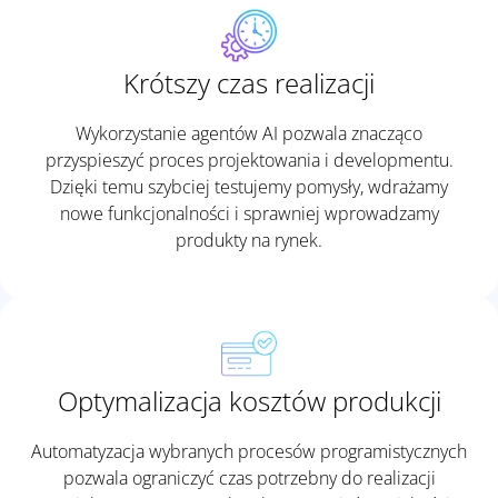
e
i
m
Krótszy czas realizacji
a
g
Wykorzystanie agentów AI pozwala znacząco
e
przyspieszyć proces projektowania i developmentu.
t
Dzięki temu szybciej testujemy pomysły, wdrażamy
o
nowe funkcjonalności i sprawniej wprowadzamy
c
produkty na rynek.
o
n
t
i
n
Optymalizacja kosztów produkcji
u
e
.
Automatyzacja wybranych procesów programistycznych
pozwala ograniczyć czas potrzebny do realizacji