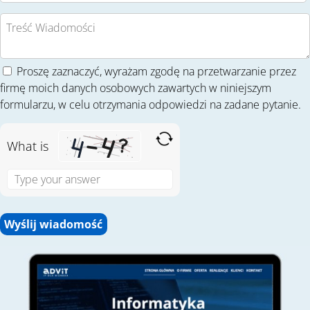
Proszę zaznaczyć, wyrażam zgodę na przetwarzanie przez
firmę moich danych osobowych zawartych w niniejszym
formularzu, w celu otrzymania odpowiedzi na zadane pytanie.
What is
S
o
l
v
e
t
h
e
m